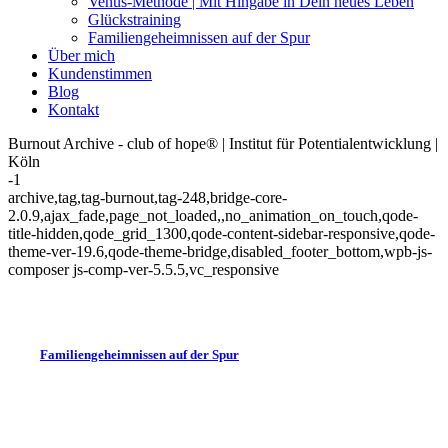
Venus-Methode | Mit Hingabe in Dein neues Leben
Glückstraining
Familiengeheimnissen auf der Spur
Über mich
Kundenstimmen
Blog
Kontakt
Burnout Archive - club of hope® | Institut für Potentialentwicklung |
Köln
-1
archive,tag,tag-burnout,tag-248,bridge-core-
2.0.9,ajax_fade,page_not_loaded,,no_animation_on_touch,qode-
title-hidden,qode_grid_1300,qode-content-sidebar-responsive,qode-
theme-ver-19.6,qode-theme-bridge,disabled_footer_bottom,wpb-js-
composer js-comp-ver-5.5.5,vc_responsive
Familiengeheimnissen auf der Spur