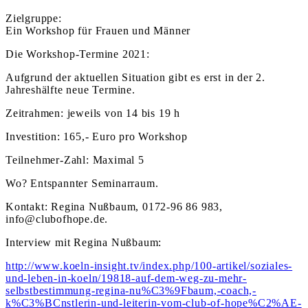
Zielgruppe:
Ein Workshop für Frauen und Männer
Die Workshop-Termine 2021:
Aufgrund der aktuellen Situation gibt es erst in der 2.
Jahreshälfte neue Termine.
Zeitrahmen: jeweils von 14 bis 19 h
Investition: 165,- Euro pro Workshop
Teilnehmer-Zahl: Maximal 5
Wo? Entspannter Seminarraum.
Kontakt: Regina Nußbaum, 0172-96 86 983,
info@clubofhope.de.
Interview mit Regina Nußbaum:
http://www.koeln-insight.tv/index.php/100-artikel/soziales-
und-leben-in-koeln/19818-auf-dem-weg-zu-mehr-
selbstbestimmung-regina-nu%C3%9Fbaum,-coach,-
k%C3%BCnstlerin-und-leiterin-vom-club-of-hope%C2%AE-