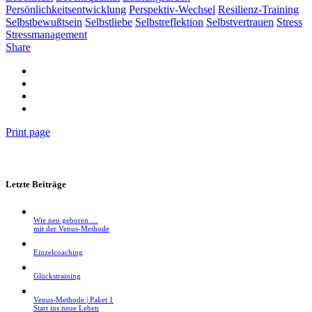
Persönlichkeitsentwicklung
Perspektiv-Wechsel
Resilienz-Training
Selbstbewußtsein
Selbstliebe
Selbstreflektion
Selbstvertrauen
Stress
Stressmanagement
Share
Print page
Letzte Beiträge
Wie neu geboren …
mit der Venus-Methode
Einzelcoaching
Glückstraining
Venus-Methode | Paket 1
Start ins neue Leben