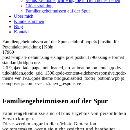
Venus-Methode | Mit Hingabe in Dein neues Leben
Glückstraining
Familiengeheimnissen auf der Spur
Über mich
Kundenstimmen
Blog
Kontakt
Familiengeheimnissen auf der Spur - club of hope® | Institut für
Potentialentwicklung | Köln
17960
post-template-default,single,single-post,postid-17960,single-format-
standard,bridge-core-
2.0.9,ajax_fade,page_not_loaded,,no_animation_on_touch,qode-
title-hidden,qode_grid_1300,qode-content-sidebar-responsive,qode-
theme-ver-19.6,qode-theme-bridge,disabled_footer_bottom,wpb-js-
composer js-comp-ver-5.5.5,vc_responsive
Familiengeheimnissen auf der Spur
Familiengeheimnisse sind oft das Ergebnis von persönlichen
Verstrickungen.
Diese werden sogar in die nächste Generation
weitergetragen, wenn sie nicht gesichtet und bearbeitet