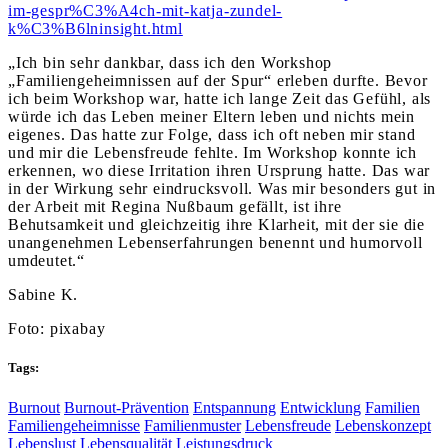
im-gespr%C3%A4ch-mit-katja-zundel-
k%C3%B6lninsight.html
„Ich bin sehr dankbar, dass ich den Workshop
„Familiengeheimnissen auf der Spur“ erleben durfte. Bevor
ich beim Workshop war, hatte ich lange Zeit das Gefühl, als
würde ich das Leben meiner Eltern leben und nichts mein
eigenes. Das hatte zur Folge, dass ich oft neben mir stand
und mir die Lebensfreude fehlte. Im Workshop konnte ich
erkennen, wo diese Irritation ihren Ursprung hatte. Das war
in der Wirkung sehr eindrucksvoll. Was mir besonders gut in
der Arbeit mit Regina Nußbaum gefällt, ist ihre
Behutsamkeit und gleichzeitig ihre Klarheit, mit der sie die
unangenehmen Lebenserfahrungen benennt und humorvoll
umdeutet.“
Sabine K.
Foto: pixabay
Tags:
Burnout
Burnout-Prävention
Entspannung
Entwicklung
Familien
Familiengeheimnisse
Familienmuster
Lebensfreude
Lebenskonzept
Lebenslust
Lebensqualität
Leistungsdruck