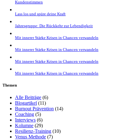
Kundenstimmen
Lass los und spüre deine Kraft
Jahresgruppe: Die Rückkehr zur Lebendigkeit
Mit innerer Stärke Krisen in Chancen verwandeln
Mit innerer Stärke Krisen in Chancen verwandeln
Mit innerer Stärke Krisen in Chancen verwandeln
Mit innerer Stärke Krisen in Chancen verwandeln
Themen
Alle Beiträge
(6)
Blogartikel
(11)
Burnout Prävention
(14)
Coaching
(5)
Interviews
(6)
Kolumne
(29)
Resilienz-Training
(10)
Venus Methode
(7)