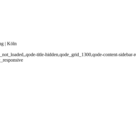
ng | Köln
ge_not_loaded,,qode-title-hidden,qode_grid_1300,qode-content-sidebar
c_responsive