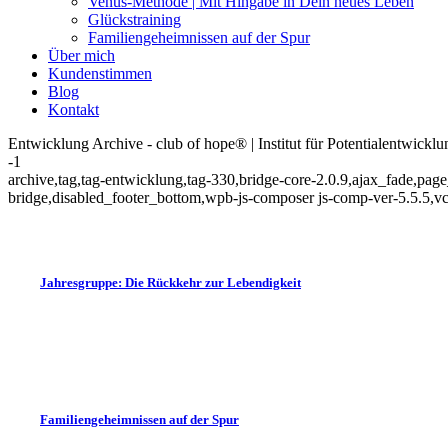
Venus-Methode | Mit Hingabe in Dein neues Leben
Glückstraining
Familiengeheimnissen auf der Spur
Über mich
Kundenstimmen
Blog
Kontakt
Entwicklung Archive - club of hope® | Institut für Potentialentwicklu
-1
archive,tag,tag-entwicklung,tag-330,bridge-core-2.0.9,ajax_fade,pa
bridge,disabled_footer_bottom,wpb-js-composer js-comp-ver-5.5.5,v
Jahresgruppe: Die Rückkehr zur Lebendigkeit
Familiengeheimnissen auf der Spur