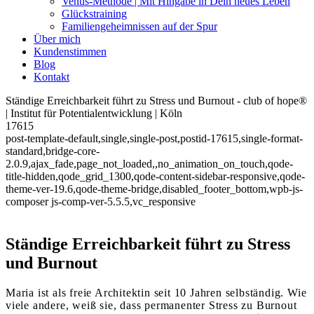
Venus-Methode | Mit Hingabe in Dein neues Leben
Glückstraining
Familiengeheimnissen auf der Spur
Über mich
Kundenstimmen
Blog
Kontakt
Ständige Erreichbarkeit führt zu Stress und Burnout - club of hope®
| Institut für Potentialentwicklung | Köln
17615
post-template-default,single,single-post,postid-17615,single-format-
standard,bridge-core-
2.0.9,ajax_fade,page_not_loaded,,no_animation_on_touch,qode-
title-hidden,qode_grid_1300,qode-content-sidebar-responsive,qode-
theme-ver-19.6,qode-theme-bridge,disabled_footer_bottom,wpb-js-
composer js-comp-ver-5.5.5,vc_responsive
Ständige Erreichbarkeit führt zu Stress
und Burnout
Maria ist als freie Architektin seit 10 Jahren selbständig. Wie
viele andere, weiß sie, dass permanenter Stress zu Burnout