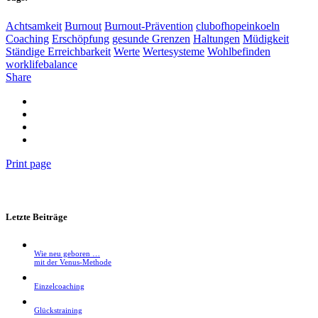
Achtsamkeit
Burnout
Burnout-Prävention
clubofhopeinkoeln
Coaching
Erschöpfung
gesunde Grenzen
Haltungen
Müdigkeit
Ständige Erreichbarkeit
Werte
Wertesysteme
Wohlbefinden
worklifebalance
Share
Print page
Letzte Beiträge
Wie neu geboren …
mit der Venus-Methode
Einzelcoaching
Glückstraining