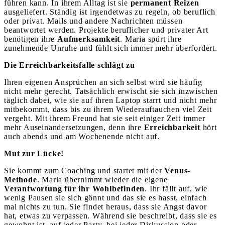
führen kann. In ihrem Alltag ist sie
permanent Reizen
ausgeliefert. Ständig ist irgendetwas zu regeln, ob beruflich
oder privat. Mails und andere Nachrichten müssen
beantwortet werden. Projekte beruflicher und privater Art
benötigen ihre
Aufmerksamkeit
. Maria spürt ihre
zunehmende Unruhe und fühlt sich immer mehr überfordert.
Die Erreichbarkeitsfalle schlägt zu
Ihren eigenen Ansprüchen an sich selbst wird sie häufig
nicht mehr gerecht. Tatsächlich erwischt sie sich inzwischen
täglich dabei, wie sie auf ihren Laptop starrt und nicht mehr
mitbekommt, dass bis zu ihrem Wiederauftauchen viel Zeit
vergeht. Mit ihrem Freund hat sie seit einiger Zeit immer
mehr Auseinandersetzungen, denn ihre
Erreichbarkeit
hört
auch abends und am Wochenende nicht auf.
Mut zur Lücke!
Sie kommt zum Coaching und startet mit der
Venus-
Methode
. Maria übernimmt wieder die eigene
Verantwortung für ihr Wohlbefinden
. Ihr fällt auf, wie
wenig Pausen sie sich gönnt und das sie es hasst, einfach
mal nichts zu tun. Sie findet heraus, dass sie Angst davor
hat, etwas zu verpassen. Während sie beschreibt, dass sie es
gewohnt ist, auf jeder Party, bei jeder Diskussion oder