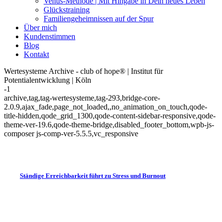
Venus-Methode | Mit Hingabe in Dein neues Leben
Glückstraining
Familiengeheimnissen auf der Spur
Über mich
Kundenstimmen
Blog
Kontakt
Wertesysteme Archive - club of hope® | Institut für
Potentialentwicklung | Köln
-1
archive,tag,tag-wertesysteme,tag-293,bridge-core-
2.0.9,ajax_fade,page_not_loaded,,no_animation_on_touch,qode-
title-hidden,qode_grid_1300,qode-content-sidebar-responsive,qode-
theme-ver-19.6,qode-theme-bridge,disabled_footer_bottom,wpb-js-
composer js-comp-ver-5.5.5,vc_responsive
Ständige Erreichbarkeit führt zu Stress und Burnout