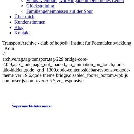
Venus-Methode | Mit Hingabe in Dein neues Leben
Glückstraining
Familiengeheimnissen auf der Spur
Über mich
Kundenstimmen
Blog
Kontakt
Transport Archive - club of hope® | Institut für Potentialentwicklung
| Köln
-1
archive,tag,tag-transport,tag-229,bridge-core-
2.0.9,ajax_fade,page_not_loaded,,no_animation_on_touch,qode-
title-hidden,qode_grid_1300,qode-content-sidebar-responsive,qode-
theme-ver-19.6,qode-theme-bridge,disabled_footer_bottom,wpb-js-
composer js-comp-ver-5.5.5,vc_responsive
Supermarkt-Intermezzo