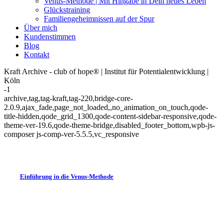
Venus-Methode | Mit Hingabe in Dein neues Leben
Glückstraining
Familiengeheimnissen auf der Spur
Über mich
Kundenstimmen
Blog
Kontakt
Kraft Archive - club of hope® | Institut für Potentialentwicklung |
Köln
-1
archive,tag,tag-kraft,tag-220,bridge-core-
2.0.9,ajax_fade,page_not_loaded,,no_animation_on_touch,qode-
title-hidden,qode_grid_1300,qode-content-sidebar-responsive,qode-
theme-ver-19.6,qode-theme-bridge,disabled_footer_bottom,wpb-js-
composer js-comp-ver-5.5.5,vc_responsive
Einführung in die Venus-Methode