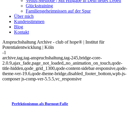
Venus-Methode | Mit Hingabe in Dein neues Leben
Glückstraining
Familiengeheimnissen auf der Spur
Über mich
Kundenstimmen
Blog
Kontakt
Anspruchshaltung Archive - club of hope® | Institut für
Potentialentwicklung | Köln
-1
archive,tag,tag-anspruchshaltung,tag-245,bridge-core-
2.0.9,ajax_fade,page_not_loaded,,no_animation_on_touch,qode-
title-hidden,qode_grid_1300,qode-content-sidebar-responsive,qode-
theme-ver-19.6,qode-theme-bridge,disabled_footer_bottom,wpb-js-
composer js-comp-ver-5.5.5,vc_responsive
Perfektionismus als Burnout-Falle