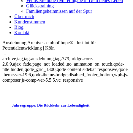
Venus-Methode | Mit Hingabe in Dein neues Leben
Glückstraining
Familiengeheimnissen auf der Spur
Über mich
Kundenstimmen
Blog
Kontakt
Ausdehnung Archive - club of hope® | Institut für
Potentialentwicklung | Köln
-1
archive,tag,tag-ausdehnung,tag-379,bridge-core-
2.0.9,ajax_fade,page_not_loaded,,no_animation_on_touch,qode-
title-hidden,qode_grid_1300,qode-content-sidebar-responsive,qode-
theme-ver-19.6,qode-theme-bridge,disabled_footer_bottom,wpb-js-
composer js-comp-ver-5.5.5,vc_responsive
Jahresgruppe: Die Rückkehr zur Lebendigkeit