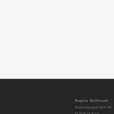
Regina Nußbaum
Gutenbergstraße 56
D-50823 Köln